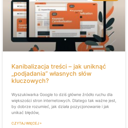
Kanibalizacja treści – jak uniknąć
„podjadania” własnych słów
kluczowych?
Wyszukiwarka Google to dziś główne źródło ruchu dla
większości stron internetowych. Dlatego tak ważne jest,
by dobrze rozumieć, jak działa pozycjonowanie i jak
unikać błędów,
CZYTAJ WIĘCEJ »