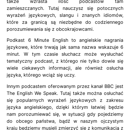
także wzrasta ilość podcastów tam
zamieszczanych. Tutaj nauczysz się potocznych
wyrażeń językowych, slangu i znanych idiomów,
które za granicą są niezbędne do codziennego
porozumiewania się z obcokrajowcami.
Podkast 6 Minute English to angielskie nagrania
językowe, które trwają jak sama nazwa wskazuje 6
minut. W tym czasie słuchacz może wysłuchać
tematyczny podcast, z którego nie tylko dowie się
wiele ciekawych informacji, ale również osłucha
języka, którego wciąż się uczy.
Innym podcastem oferowanym przez kanał BBC jest
The English We Speak. Tutaj także można osłuchać
się popularnych wyrażeń językowych z zakresu
języka angielskiego, dzięki którym łatwiej będzie
nam porozumiewać się, w sytuacji gdy pojedziemy
do obcego państwa, bądź w naszym ojczystym
kraju będziemy musieli zmierzyć się z komunikacją z