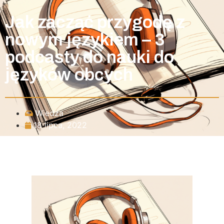
Jak zacząć przygodę z
nowym językiem – 3
podcasty do nauki do
języków obcych
Wiedza
18 lipca, 2022