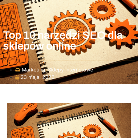
Top 10 narzędzi SEO dla
sklepów online
Marketing
,
Sklepy internetowe
23 maja, 2023