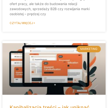
ofert pracy, ale także do budowania relacji
zawodowych, sprzedaży B2B czy rozwijania marki
osobistej – prędzej czy
CZYTAJ WIĘCEJ »
MARKETING
Kanibalizacja treści – jak uniknąć