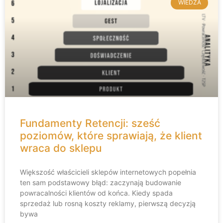
WIEDZA
Fundamenty Retencji: sześć
poziomów, które sprawiają, że klient
wraca do sklepu
Większość właścicieli sklepów internetowych popełnia
ten sam podstawowy błąd: zaczynają budowanie
powracalności klientów od końca. Kiedy spada
sprzedaż lub rosną koszty reklamy, pierwszą decyzją
bywa